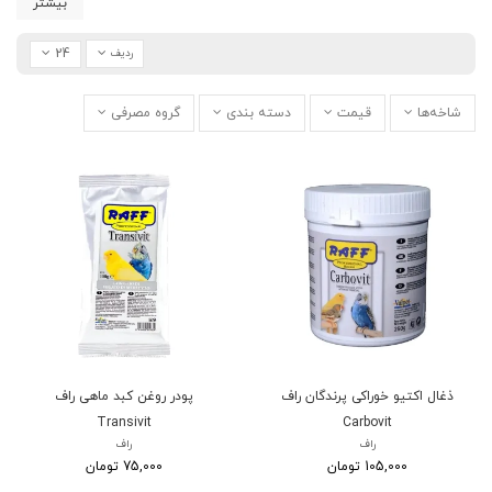
بیشتر
24
ردیف
شاخه‌ها
قیمت
دسته بندی
گروه مصرفی
ذغال اکتیو خوراکی پرندگان راف
پودر روغن کبد ماهی راف
Transivit
Carbovit
راف
راف
105,000 تومان
75,000 تومان