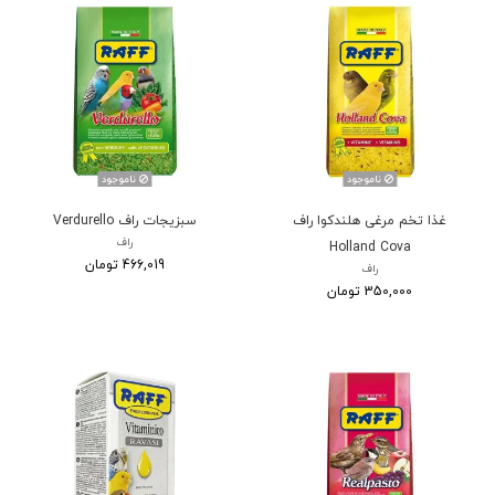
ناموجود
ناموجود
غذا تخم مرغی هلندکوا راف
سبزیجات راف Verdurello
راف
Holland Cova
466,019 تومان
راف
350,000 تومان