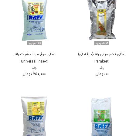
ناموجود
ناموجود
غذای تخم مرغی راف(حرفه ای)
غذای مرغ مینا حشرات راف
Universal Insekt
Parakeet
راف
راف
0 تومان
250,000 تومان