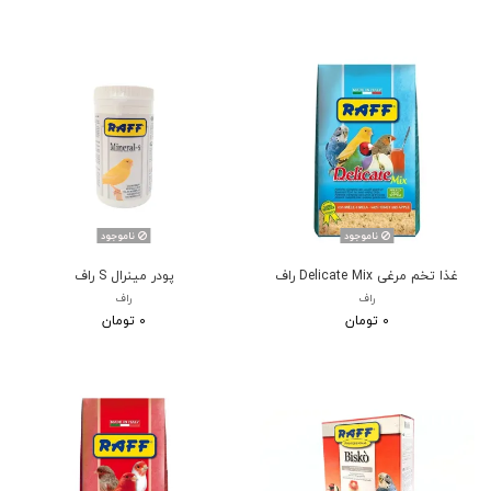
ناموجود
ناموجود
غذا تخم مرغی Delicate Mix راف
پودر مینرال S راف
راف
راف
0 تومان
0 تومان