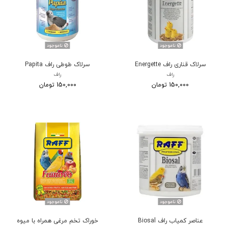
ناموجود
ناموجود
سرلاک قناری راف Energette
سرلاک طوطی راف Papita
راف
راف
150,000 تومان
150,000 تومان
ناموجود
ناموجود
عناصر کمیاب راف Biosal
خوراک تخم مرغی همراه با میوه