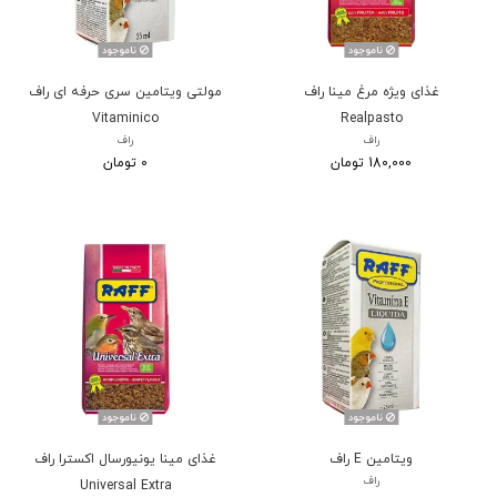
ناموجود
ناموجود
غذای ویژه مرغ مینا راف
مولتی ویتامین سری حرفه ای راف
Vitaminico
Realpasto
راف
راف
180,000 تومان
0 تومان
ناموجود
ناموجود
ویتامین E راف
غذای مینا یونیورسال اکسترا راف
راف
Universal Extra