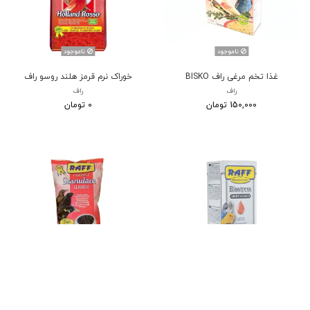
ناموجود
ناموجود
غذا تخم مرغی راف BISKO
خوراک نرم قرمز هلند روسو راف
راف
راف
150,000 تومان
0 تومان
ناموجود
ناموجود
آنتی استرس Biostress راف
پلت مشکی مرغ مینا راف
راف
راف