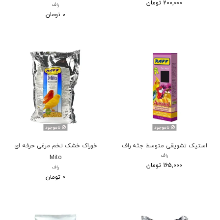
200,000 تومان
راف
0 تومان
ناموجود
ناموجود
استیک تشویقی متوسط جثه راف
خوراک خشک تخم مرغی حرفه ای
راف
Mito
165,000 تومان
راف
0 تومان