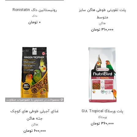
پلت تقویتی طوطی هاگن سایز
رونیستاتین داک Ronistatin
داک
متوسط
0 تومان
هاگن
310,000 تومان
محصولات در دسترس با خصوصیات متقاوت
پلت ورسلاگا G18 Tropical
غذای آجیلی طوطی های کوچک
ورسلاگا
جثه هاگن
360,000 تومان
هاگن
600,000 تومان