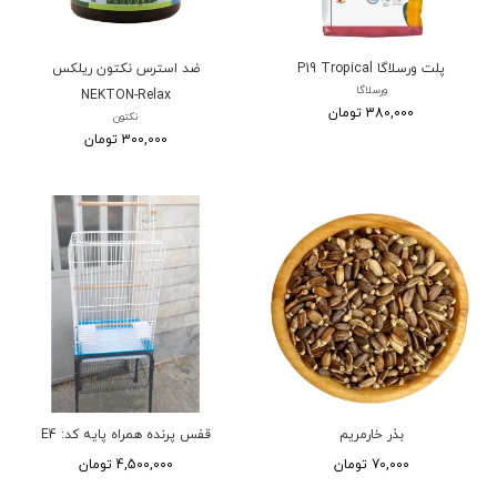
پلت ورسلاگا P19 Tropical
ضد استرس نکتون ریلکس
ورسلاگا
NEKTON-Relax
380,000 تومان
نکتون
300,000 تومان
بذر خارمریم
قفس پرنده همراه پایه کد: E4
70,000 تومان
4,500,000 تومان