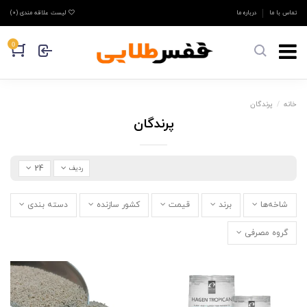
تماس با ما
درباره ما
لیست علاقه مندی (
0
)
0
خانه
پرندگان
پرندگان
24
ردیف
شاخه‌ها
برند
قیمت
کشور سازنده
دسته بندی
گروه مصرفی