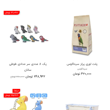
-31,068 تومان
پلت لوری پرلز سیتاکوس
پک 8 عددی سر مدادی طوطی
سیتاکوس
سانان
420,000 تومان
248,932 تومان
280,000 تومان
حراج!
-25,243 تومان