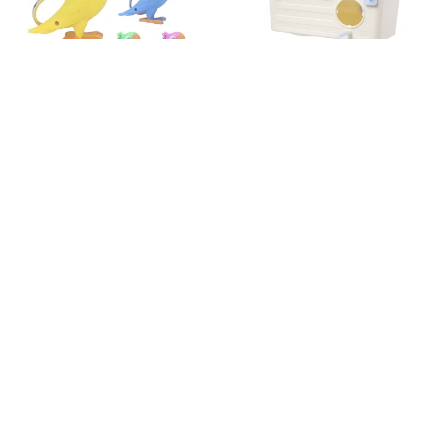
لانه مرغ عشق جاوا
جاسوییچی پلاستیکی طوطی
75,000 تومان
99,757 تومان
125,000 تومان
اینترتریم 480 اینترشیمی
مکمل سبزیجات پینتا Pineta
اینترشیمی
پینتا