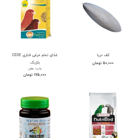
کف دریا
غذای تخم مرغی قناری CEDE
بلژیک
50,000 تومان
وایت مولن
175,000 تومان