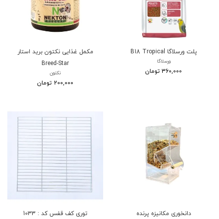
پلت ورسلاگا B18 Tropical
مکمل غذایی نکتون برید استار
ورسلاگا
Breed-Star
360,000 تومان
نکتون
200,000 تومان
دانخوری مکانیزه پرنده
توری کف قفس کد : 1033