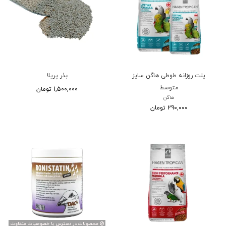
پلت روزانه طوطی هاگن سایز
بذر پریلا
متوسط
1,500,000 تومان
هاگن
290,000 تومان
محصولات در دسترس با خصوصیات متقاوت