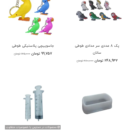
پک 8 عددی سر مدادی طوطی
جاسوییچی پلاستیکی طوطی
سانان
99,757 تومان
125,000 تومان
248,932 تومان
280,000 تومان
محصولات در دسترس با خصوصیات متقاوت