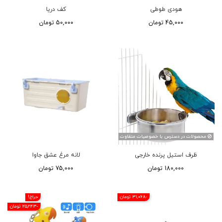
هودی طوطی
کف دریا
45,000 تومان
50,000 تومان
محصولات در دسترس با خصوصیات متقاوت
ظرف استیل پرنده خارجی
لانه مرغ عشق جاوا
180,000 تومان
75,000 تومان
-31,068 تومان
حراج!
-25,243 تومان