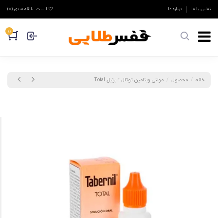
تماس با ما
درباره ما
لیست علاقه مندی (
0
)
0
خانه
محصول
مولتی ویتامین توتال تابرنیل Total