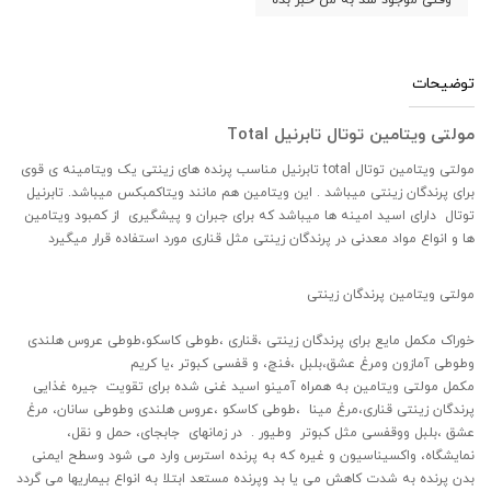
توضیحات
مولتی ویتامین توتال تابرنیل Total
مولتی ویتامین توتال total تابرنیل مناسب پرنده های زینتی یک ویتامینه ی قوی
برای پرندگان زینتی میباشد . این ویتامین هم مانند ویتاکمبکس میباشد. تابرنیل
توتال دارای اسید امینه ها میباشد که برای جبران و پیشگیری از کمبود ویتامین
ها و انواع مواد معدنی در پرندگان زینتی مثل قناری مورد استفاده قرار میگیرد
مولتی ویتامین پرندگان زینتی
خوراک مکمل مایع برای پرندگان زینتی ،قناری ،طوطی کاسکو،طوطی عروس هلندی
وطوطی آمازون ومرغ عشق،بلبل ،فنچ، و قفسی کبوتر ،یا کریم
مکمل مولتی ویتامین به همراه آمینو اسید غنی شده برای تقویت جیره غذایی
پرندگان زینتی قناری،مرغ مینا ،طوطی کاسکو ،عروس هلندی وطوطی سانان، مرغ
عشق ،بلبل ووقفسی مثل کبوتر وطیور . در زمانهای جابجای، حمل و نقل،
نمایشگاه، واکسیناسیون و غیره که به پرنده استرس وارد می شود وسطح ایمنی
بدن پرنده به شدت کاهش می یا بد وپرنده مستعد ابتلا به انواع بیماریها می گردد