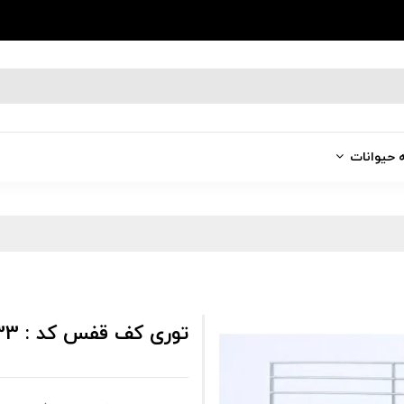
ه حیوانات
توری کف قفس کد : 1033