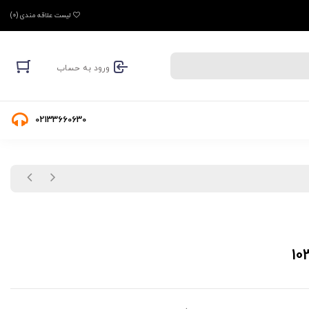
لیست علاقه مندی (
0
)
ورود به حساب
02133660630