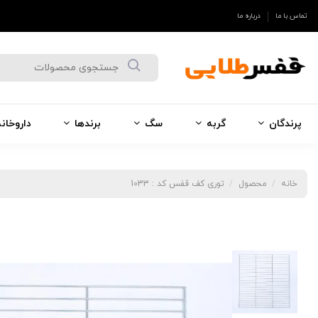
تماس با ما
درباره ما
پرندگان
گربه
سگ
برندها
داروخان
خانه
محصول
توری کف قفس کد : 1033