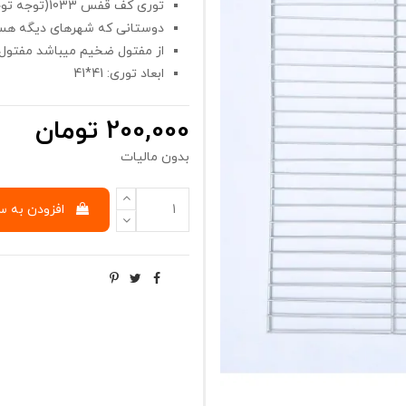
توری کف قفس 1033(توجه توجه ارسال به شهرستان نداریم)
دوستانی که شهرهای دیگه هس
از مفتول ضخیم میباشد مفتول
ابعاد توری: 41*41
200,000 تومان
بدون مالیات
افزودن به س