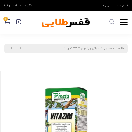
تماس با ما
درباره ما
لیست علاقه مندی (
0
)
0
خانه
محصول
مولتی ویتامین Vitazim پینتا