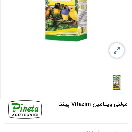
مولتی ویتامین Vitazim پینتا