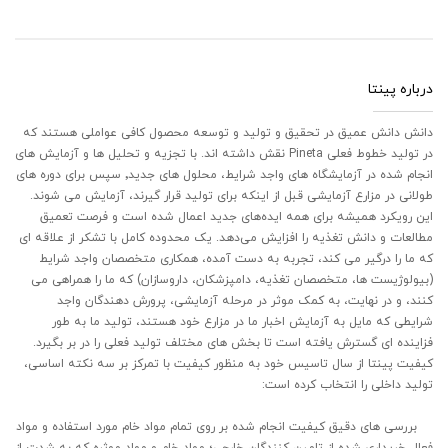
درباره پینتا
دانش دانش عمیق در تحقیق و تولید و توسعه محصول کافی عواملی هستند که
در تولید خطوط فعلی Pineta نقش داشته اند. با تجزیه و تحلیل ها و آزمایش های
انجام شده در آزمایشگاه های واجد شرایط، محلول های جدید٬ سپس برای دوره های
طولانی در مزارع آزمایشی قبل از اینکه برای تولید قرار گیرند، آزمایش می شوند.
این رویکرد همیشه برای همه ایده‌های جدید اعمال شده است و فرصت تعمیق
مطالعات و دانش تغذیه را افزایش می‌دهد. یک محدوده کامل با تشکر از علاقه ای
که ما را درگیر می کند، تجربه به دست آمده، همکاری متخصصان واجد شرایط
(بیولوژیست ها، متخصصان تغذیه، دامپزشکان، داروسازان) که ما را همراهی می
کنند، و در نهایت، به کمک موثر در مرحله آزمایشی، پرورش دهندگان واجد
شرایطی که مایل به آزمایش اخبار ما در مزارع خود هستند، تولید ما به طور
فزاینده ای گسترش یافته است تا بخش های مختلف تولید فعلی را در بر بگیرد.
کیفیت پینتا از سال تاسیس خود به منظور کیفیت با تمرکز بر سه نکته اساسی،
تولید داخلی را انتخاب کرده است:
بررسی های دقیق کیفیت انجام شده بر روی تمام مواد خام مورد استفاده و مواد
فعال خریداری شده از تامین کنندگان خارجی؛ مواد خام و مواد موثره که به شدت از