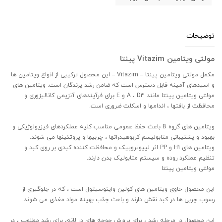
توضیحات
مولتی ویتامین Vitazim پینتا
مکمل مولتی ویتامین پینتا – Vitazim – این محصول ترکیبی از انواع ویتامین ها
و اسیدهای آمینه قابل دسترس است که ضامن رشد پرندگان است. ویتامین های
مولتی ویتامین پینتا مانند A ، D3 و E برای فرآیندهای آنزیمی کاتالیزوری و
محافظت از بافتها ، اندامها و اسکلت ضروری است.
ویتامین های گروه B باعث حفظ عمومی مناسب کلیه عملکردهای فیزیولوژیکی و
بهبود و پشتیبانی متابولیسم کربوهیدراتها ، چربیها و پروتئینها می شوند.
ویتامین های H1 و PP اثر لیپوتروپیک و محافظت کننده کبدی بر روی کبد و
تنظیم عملکرد روده و سیستم متابولیک بدن دارند.
مولتی ویتامین پینتا
این محصول حاوی ویتامین های کولین واینوسیتول است ، که در جلوگیری از
رسوب چربی ها در کبد نقش دارند و باعث جذب بهینه مواد مغذی می شوند.
این محصول در مرحله رشد ، برای پرورش جوجه های در لانه، برای رشد مطلوب ، در