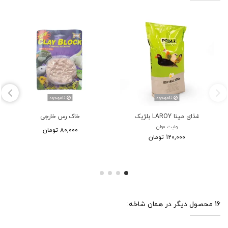
ناموجود
ناموجود
غذای مینا LAROY بلژیک
خاک رس خارجی
وایت مولن
80,000 تومان
120,000 تومان
16 محصول دیگر در همان شاخه: