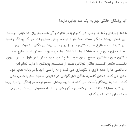
جواب این است که قطعا نه.
آیا پرندگان خانگی نیاز به یک سم زدایی دارند؟
همه چیزهایی که ما جذب می کنیم و در معرض آن هستیم برای ما خوب نیستد.
این همان پرنده خانگی است. صرفنظر از اینکه چطور سبزیجات خوراک پرندگان تمیز
می شوند، تمام قارچ ها و باکتری ها را از بین نمی برند. پرندگان متحرک روی
اسباب بازی های چوب، شاخه ها یا شاخک ها می خورند، ممکن است قارچ ها،
باکتری های بیشتری، صمغ درون چوب یا چندین مورد دیگر را در طول مسیر بیرون
بکشند. مکمل کلسیم هاگن توانایی عبور از سیستم پرندگان را دارد، تمام این
ناخالصی ها را جمع آوری و نگهداری می کند و به راحتی آنها را در زباله های خود
حمل می کند. مکمل کلسیم هاگن قرار گرفتن در معرض شدید سم را خنثی نمی
کند – اما به پرندگان کمک می کند تا با برخوردهای معمولیکه در زندگی روزمره پیدا
می شود مقابله کنند. مکمل کلسیم هاگن شن و ماسه معمولی نیست و بر روی
چینه دان تاثیر نمی گذارد.
منبع غنی کلسیم