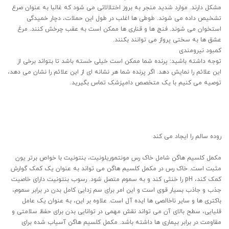
مشکل دارند. موارد شدید منجر به بروز اختلالاتی می شود که غالبا به عنوان صرع
تشخیص داده می شوند. طوطی ها اغلب در طول این حملات، دچار خمیدگی
استخوان می شوند. فنچ ها و قناری ها ممکن است به عقب چرخش کنند. مرغ
عشق ها به سختی پرواز می توانند بکنند.
کمبود نیرومندی
توجه داشته باشید: پرنده شما ممکن است خیلی خسته باشد تا بتواند برخی از
این علائم را نمایش دهد. اگر پرنده شما هر نشانه ای از این علائم را نشان می دهد،
توصیه می کنیم با یک متخصص دامپزشک تماس بگیرید.
روده سالم را ایجاد می کند
مکمل کلسیم هاگن شامل خاک رس مونتموریلونیت، بنتونیت با خواص برتر یون
مثبت است. خاک رس در مکمل کلسیم هاگن می تواند به عنوان یک کمک گوارش
کمک کند، pH را خنثی کند و به سموم متصل شود. رسوب بنتونیت دارای خاصیت
جذب و جاذب بسیار قوی است و این امر برای سم زدایی کامل بدن در برابر سموم،
باکتری ها و سایر ناخالصی ها ایده آل است. علاوه بر این، به عنوان یک عامل
قلیایی، سطح بالای آن می تواند نقش مهمی در توانایی بدن برای حفظ سلامتی و
مقاومت در برابر بیماری ها داشته باشد. مکمل کلسیم هاگن آسیاب شده برای