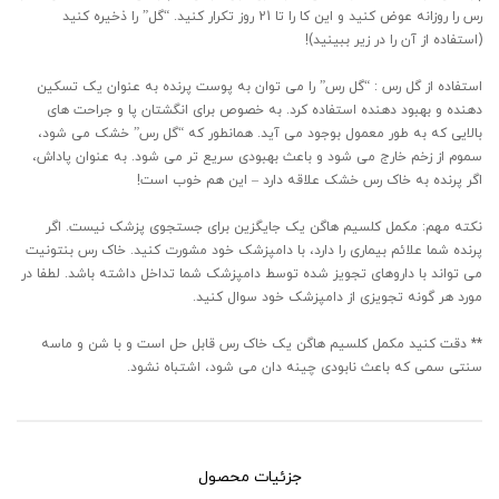
رس را روزانه عوض کنید و این کا را تا 21 روز تکرار کنید. “گل” را ذخیره کنید
(استفاده از آن را در زیر ببینید)!
استفاده از گل رس : “گل رس” را می توان به پوست پرنده به عنوان یک تسکین
دهنده و بهبود دهنده استفاده کرد. به خصوص برای انگشتان پا و جراحت های
بالایی که به طور معمول بوجود می آید. همانطور که “گل رس” خشک می شود،
سموم از زخم خارج می شود و باعث بهبودی سریع تر می شود. به عنوان پاداش،
اگر پرنده به خاک رس خشک علاقه دارد – این هم خوب است!
نکته مهم: مکمل کلسیم هاگن یک جایگزین برای جستجوی پزشک نیست. اگر
پرنده شما علائم بیماری را دارد، با دامپزشک خود مشورت کنید. خاک رس بنتونیت
می تواند با داروهای تجویز شده توسط دامپزشک شما تداخل داشته باشد. لطفا در
مورد هر گونه تجویزی از دامپزشک خود سوال کنید.
** دقت کنید مکمل کلسیم هاگن یک خاک رس قابل حل است و با شن و ماسه
سنتی سمی که باعث نابودی چینه دان می شود، اشتباه نشود.
جزئیات محصول