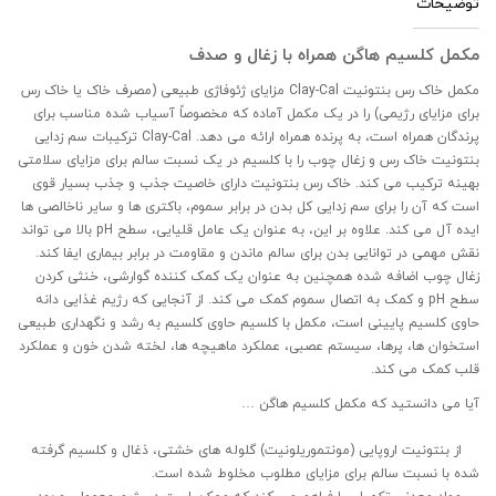
توضیحات
مکمل کلسیم هاگن همراه با زغال و صدف
مکمل خاک رس بنتونیت Clay-Cal مزایای ژئوفاژی طبیعی (مصرف خاک یا خاک رس
برای مزایای رژیمی) را در یک مکمل آماده که مخصوصاً آسیاب شده مناسب برای
پرندگان همراه است، به پرنده همراه ارائه می دهد. Clay-Cal ترکیبات سم زدایی
بنتونیت خاک رس و زغال چوب را با کلسیم در یک نسبت سالم برای مزایای سلامتی
بهینه ترکیب می کند. خاک رس بنتونیت دارای خاصیت جذب و جذب بسیار قوی
است که آن را برای سم زدایی کل بدن در برابر سموم، باکتری ها و سایر ناخالصی ها
ایده آل می کند. علاوه بر این، به عنوان یک عامل قلیایی، سطح pH بالا می تواند
نقش مهمی در توانایی بدن برای سالم ماندن و مقاومت در برابر بیماری ایفا کند.
زغال چوب اضافه شده همچنین به عنوان یک کمک کننده گوارشی، خنثی کردن
سطح pH و کمک به اتصال سموم کمک می کند. از آنجایی که رژیم غذایی دانه
حاوی کلسیم پایینی است، مکمل با کلسیم حاوی کلسیم به رشد و نگهداری طبیعی
استخوان ها، پرها، سیستم عصبی، عملکرد ماهیچه ها، لخته شدن خون و عملکرد
قلب کمک می کند.
آیا می دانستید که مکمل کلسیم هاگن …
از بنتونیت اروپایی (مونتموریلونیت) گلوله های خشتی، ذغال و کلسیم گرفته
شده با نسبت سالم برای مزایای مطلوب مخلوط شده است.