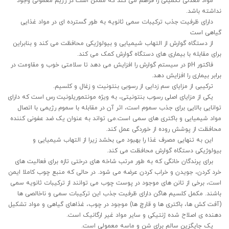
مواد معدنی تکمیلی را فراهم می کند که ممکن است در رژیم معمولی وجود
نداشته باشد.
دارای ظرفیت جذب ترکیبات سمی ثانویه به طور گسترده ای در مواد غذایی
گیاهی است
از دستگاه گوارش از التهاب شیمیایی و بیولوژیکی محافظت می کند و بنابراین
برای مقابله با بیماری های دستگاه گوارش کمک می کند.
فاکتور pH در سیستم گوارش را افزایش می دهد تا سلامتی خوب و مقاومت در
برابر بیماری را افزایش دهد.
ترکیبی از مزایای سم زدایی از رسوبی بنتونیت و زغال و کلسیم.
یکی از مزایای اصلی رسوب بنتونیتی، به ویژه مونتموریلونیت رس است که دارای
توانایی بالایی برای جذب سموم است، اثر آن در مقابله با سموم رژیمی با اتصال
مواد شیمیایی و باکتری های سمی است.می تواند به عنوان یک ضد عفونی کننده
محافظت از پوشش روده از خوردگی عمل کند.
این به تنهایی مصرف غذا را بهبود می بخشد زیرا از التهاب شیمیایی و
بیولوژیکی دستگاه گوارش محافظت می کند.
برای پرندگان خانگی که به طور مرتب شاخه های درختی تازه برای فعالیت های
خرد کردن، جویدن و خراب کردن عرضه می شود. در حالی که منبع چوب کاملا ایمن
است، برخی از تانن های موجود در پوست چوب می توانند از ترکیبات ثانویه سمی
باشند. مکمل کلسیم هاگن دارای ظرفیت جذب این ترکیبات سمی و ناخالصی ها
(آفت کش ها، باکتری ها و قارچ ها) موجود در چوب، غذاهای گیاهی و مواد تشکیل
دهنده ی اصلاح شده ژنتیکی و سایر مواد غیر ارگانیک است.
یک جایگزین سالم برای شن و ماسه معمولی است.