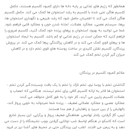
همانطور که رژیم های غذایی بر پایه دانه ها دارای کمبود کلسیم هستند، مکمل
کلسیم هاگن غنی شده با کلسیم به رشد استخوان ها کمک می کند. مکمل کلسیم
هاگن کمک می کند تا اطمینان حاصل شود که رشد طبیعی و نگهداری استخوان ها،
پرها، سیستم عصبی، عملکرد عضلات، لخته شدن خون و عملکرد قلبی فراهم شود.
شما می توانید به بهبود استخوان و پرهای پرنده خود کمک کنید، کلسیم ضروری را
فراهم کنید که ممکن است در رژیم غذایی او کم باشد. کلسیم به ایجاد استخوان
ها و پرهای قوی کمک می کند و در کاهش پراکندگی پرها کمک می کند. در پرورش
پرندگان، کلسیم نقش کلیدی در ساخت پوسته های قوی تخم دارد و در کاهش
میزان گیر کردن تخم کمک می کند.
علائم کمبود کلسیم در پرندگان:
گذاشتن تخم با پوسا نرم، تخم نازک یا تخم با یک بافت چسبنده.گیر کردن تخم –
استخوان ها قادر به ارائه کلسیم کافی برای تخم نیستند. هنگامی که اعصاب و
عضلات کلسیم پایین می آیند، کار خود را به طور کامل متوقف می کنند.
عملکرد عصبی و عملکرد عضلانی ضعیف – پرنده شما نمیتواند به خوبی پرواز کند،
بالهایش را از بین میبرد و پاهایش از هم جدا هستند.
ترس، گاز گرفتن، رفتار تهاجمی .هماهنگی ضعیف پرواز و پرآرایی. این بسیار شایع
است که کاسکو در هنگام اواسط شب توانایی گرفتن چوب نشیمنگاه را از دست می
دهد و به زیمن می افتند. اغلب این پرندگان حتی در محیط های آشنا نیز در فرود