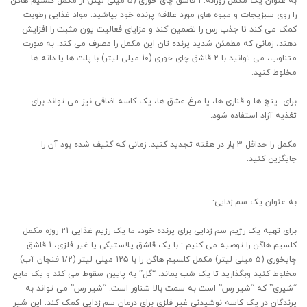
به عنوان یک مکمل روزانه: 1 قاشق چای خوری (5 میلی لیتر) از مکمل کلسیم هاگن
را روی سبزیجات و میوه های مورد علاقه پرنده خود بپاشید. مواد غذایی رطوبت
کمک می کند تا جذب رس را تضمین کند و مزایای فعالیت یون مثبت را افزایش
دهند، زمانی که مطمئن شدید پرنده تان این مکمل را مصرف می کند. به صورت
متناوب، می توانید با 2 قاشق چای خوری (10 میلی لیتر) با پلت ها یا دانه ها
مخلوط کنید.
برای ینچ ها و قناری ها، یا مرغ عشق ها، یک کاسه اضافی نیز می تواند برای
تغذیه آزاد استفاده شود.
مکمل را حداقل 3 بار در هفته تجدید کنید. زمانی که کثیف شده بود آن را
جایگزین کنید.
به عنوان یک سم زدایی:
برای تهیه یک رژیم سم زدایی برای پرنده خود، ما یک رزیم غذایی 21 روزه مکمل
کلسیم هاگن را توصیه می کنیم : با یک قاشق پلاستیکی یا غیر فلزی، 1 قاشق
چایخوری (5 میلی لیتر) مکمل کلسیم هاگن را با 125 میلی لیتر (1/2 فنجان آب)
مخلوط کنید وبگذارید تا یک شب بماند. “گل” به پایین سقوط می کند و یک مایع
“شیری” که “شیر رس” است به سمت بالا شناور است. “شیر رس” می تواند به
پرندگان در یک کاسه نوشیدنی غیر فلزی برای درمان سم زدایی کمک کند. این شیر