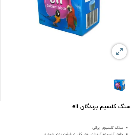
سنگ کلسیم پرندگان eli
سنگ کلسیوم ایرانی
حاوی کلسیوم کربنات،پودر کف دریا،شن پودر شده و…