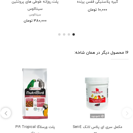
گیره پلاستیکی قفس پرنده
پلت روزانه طوطی های پروتئین
سیتاکوس
10,000 تومان
سیتاکوس
380,000 تومان
16 محصول دیگر در همان شاخه:
ناموجود
مکمل سری ای پلاس لاتک Seri-E
پلت ورسلاگا P19 Tropical