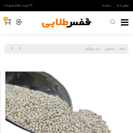
تماس با ما
درباره ما
لیست علاقه مندی (
0
)
0
خانه
محصول
بذر سورگوم