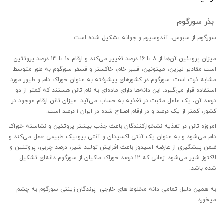
بذر سورگوم
سورگوم از سبوس، آندوسپرم و جوانه تشکیل شده است.
میزان پروتئین آن‌ها از ۸ تا 16 درصد تغییر می‌کند و ارقام 10 تا 13 درصد پروتئین
است مقادیر لیزین، میتونین، فیبر خام، خاکستر و فسفر سورگوم به طور متوسط
مشابه ذرت است. سورگوم در کشورهای پیشرفته به عنوان خوراک دام و طیور مورد
استفاده قرار می‌گیرد. این دانه‌ها دارای ماده‌ای به نام تانن هستند که کمتر از دو
درصد آن، یک عامل مثبت در تغذیه به حساب می‌آید. میزان تانن ارقام موجود در
کشور، کمتر از یک درصد و در ارقام اصلاح شده در ایران ۱ درصد است.
امروزه تانن در تغذیه نشخوارکنندگان باعث جذب بیشتر پروتئین و نشاسته خوراک
دام می‌شود و به عنوان یک آنتی اکسیدان و آنتی بیوتیک طبیعی عمل می‌کند و
ضمن پیشگیری از عارضه اسیدوز باعث افزایش تولید شیر، درصد چربی، پروتئین و
لاکتوز شیر می‌شود. زمانی که ۱۲ درصد خوراک ماکیان از سورگوم دانه‌ای تشکیل
شده باشد.
به همین دلیل تمامی دانه مخلوط های خارجی پرندگان زینتی سورگوم به چشم
میخورد.